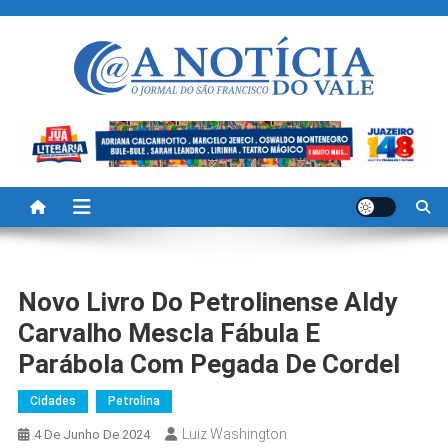
Skip
to
content
A Noticia Do Vale
Blog de Noticias do Vale do São Francisco é Região
Novo Livro Do Petrolinense Aldy
Carvalho Mescla Fábula E
Parábola Com Pegada De Cordel
Cidades
Petrolina
Luiz Washington
4 De Junho De 2024