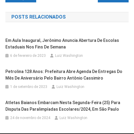
de
POSTS RELACIONADOS
Post
Em Aula Inaugural, Jerônimo Anuncia Abertura De Escolas
Estaduais Nos Fins De Semana
6 de fevereiro de 2023
Luiz Washington
Petrolina 128 Anos: Prefeitura Abre Agenda De Entregas Do
Mês De Aniversário Pelo Bairro Antônio Cassimiro
1 de setembro de 2023
Luiz Washington
Atletas Baianos Embarcam Nesta Segunda-Feira (25) Para
Casa Nova
Cidades
Disputa Das Paralimpíadas Escolares/2024, Em São Paulo
Cidades
Outras Cidades
NEAM De Casa Nova Entra Em Fase
Cidades
Outras Cidades
24 de novembro de 2024
Luiz Washington
Exame Toxicológico Passa A Ser
Cidades
Outras Cidades
Final De Implantação Para Reforçar A
Polícia Rodoviária Federal Segue
Outras Cidades
Salvador
Obrigatório Para Primeira CNH Nas
Seagri Lança Edital De Processo
Proteção Às Mulheres
Utilizando Drones Na Fiscalização Das