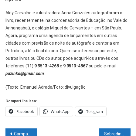
Aldy Carvalho e a ilustradora Anna Gonzales autografaram o
livro, recentemente, na coordenadoria de Educação, no Vale do
Anhangabaú, e colégio Miguel de Cervantes – em São Paulo.
Agora, programa uma agenda de lançamentos em outras
cidades com previsão de noite de autógrafo e cantoria em
Petrolina, até o final do ano. Quem se interessar por este,
outros livros ou CDs do autor, pode adquiri-los através dos
telefones (11)
9 9513-4268
e
9 9513-4867
ou pelo e-mail
pazinko@gmail.com
.
(Texto: Emanuel Adrade/Foto: divulgação
Compartilhe isso:
Facebook
WhatsApp
Telegram
Navegação
Campanha Junho Verde marca ações da Educação Ambiental na rede estadual
Sobradinho: Mais de 200 pessoas encaminhadas pela Secretaria Municipal de Saúde foram atendidas na Feira Saúde Mais Perto