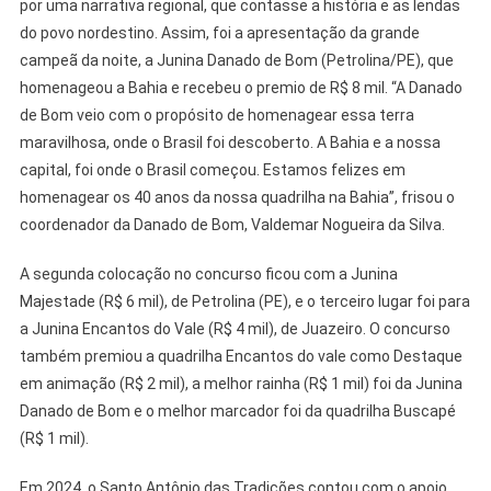
por uma narrativa regional, que contasse a história e as lendas
do povo nordestino. Assim, foi a apresentação da grande
campeã da noite, a Junina Danado de Bom (Petrolina/PE), que
homenageou a Bahia e recebeu o premio de R$ 8 mil. “A Danado
de Bom veio com o propósito de homenagear essa terra
maravilhosa, onde o Brasil foi descoberto. A Bahia e a nossa
capital, foi onde o Brasil começou. Estamos felizes em
homenagear os 40 anos da nossa quadrilha na Bahia”, frisou o
coordenador da Danado de Bom, Valdemar Nogueira da Silva.
A segunda colocação no concurso ficou com a Junina
Majestade (R$ 6 mil), de Petrolina (PE), e o terceiro lugar foi para
a Junina Encantos do Vale (R$ 4 mil), de Juazeiro. O concurso
também premiou a quadrilha Encantos do vale como Destaque
em animação (R$ 2 mil), a melhor rainha (R$ 1 mil) foi da Junina
Danado de Bom e o melhor marcador foi da quadrilha Buscapé
(R$ 1 mil).
Em 2024, o Santo Antônio das Tradições contou com o apoio