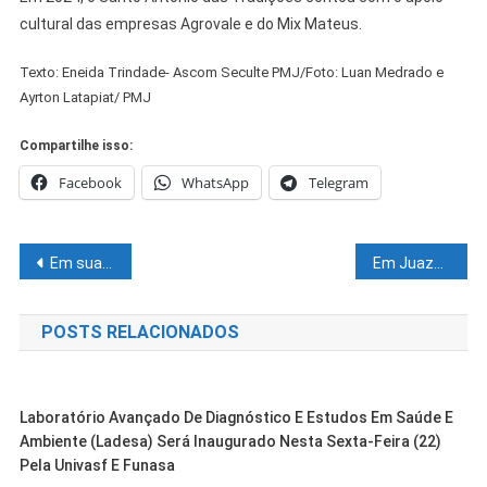
cultural das empresas Agrovale e do Mix Mateus.
Texto: Eneida Trindade- Ascom Seculte PMJ/Foto: Luan Medrado e
Ayrton Latapiat/ PMJ
Compartilhe isso:
Facebook
WhatsApp
Telegram
Navegação
Em sua 6ª edição, Corrida dos Namorados encheu a orla de Petrolina de muito amor
Em Juazeiro, com ministros, Jerônimo participa de missão climática pela Caatinga
de
POSTS RELACIONADOS
Post
Laboratório Avançado De Diagnóstico E Estudos Em Saúde E
Ambiente (Ladesa) Será Inaugurado Nesta Sexta-Feira (22)
Pela Univasf E Funasa