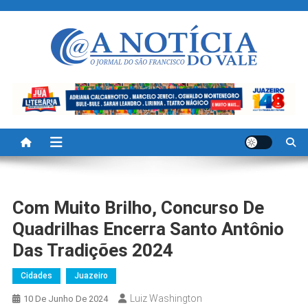
Skip
to
content
A Noticia Do Vale
Blog de Noticias do Vale do São Francisco é Região
Com Muito Brilho, Concurso De
Quadrilhas Encerra Santo Antônio
Das Tradições 2024
Cidades
Juazeiro
Luiz Washington
10 De Junho De 2024