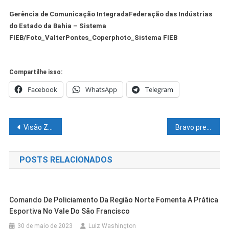
Gerência de Comunicação IntegradaFederação das Indústrias
do Estado da Bahia – Sistema
FIEB/Foto_ValterPontes_Coperphoto_Sistema FIEB
Compartilhe isso:
Facebook
WhatsApp
Telegram
Navegação
Visão Zero é capaz de transformar a mobilidade urbana no Brasil
Bravo pretende crescer 25% em vendas na Bahia Farm Show
de
POSTS RELACIONADOS
Post
Comando De Policiamento Da Região Norte Fomenta A Prática
Esportiva No Vale Do São Francisco
30 de maio de 2023
Luiz Washington