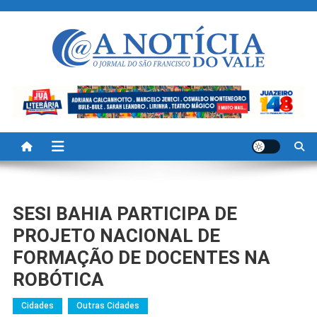
Skip
to
content
A Noticia Do Vale
Blog de Noticias do Vale do São Francisco é Região
SESI BAHIA PARTICIPA DE
PROJETO NACIONAL DE
FORMAÇÃO DE DOCENTES NA
ROBÓTICA
Cidades
Outras Cidades