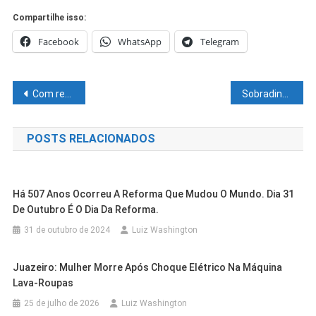
Compartilhe isso:
Facebook
WhatsApp
Telegram
Navegação
Com refeição gratuita, Restaurante Popular de Juazeiro é alternativa para pessoas em situação de insegurança alimentar
Sobradinho: Secretaria de Educação participa de encontro interinstitucional para debater inclusão e acessibilidade nas políticas públicas educacionais
de
POSTS RELACIONADOS
Post
Há 507 Anos Ocorreu A Reforma Que Mudou O Mundo. Dia 31
De Outubro É O Dia Da Reforma.
31 de outubro de 2024
Luiz Washington
Juazeiro: Mulher Morre Após Choque Elétrico Na Máquina
Lava-Roupas
25 de julho de 2026
Luiz Washington
Cidades
Petrolina