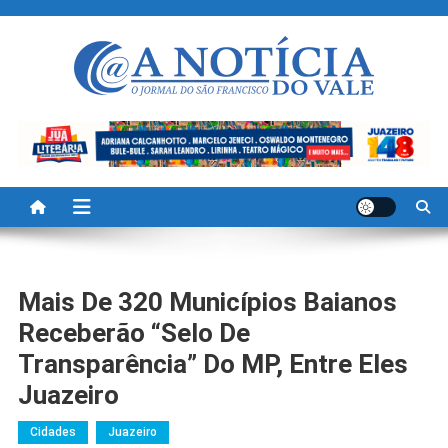
Skip
to
content
A Noticia Do Vale
Blog de Noticias do Vale do São Francisco é Região
Mais De 320 Municípios Baianos
Receberão “Selo De
Transparência” Do MP, Entre Eles
Juazeiro
Cidades
Juazeiro