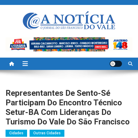
Skip
to
content
A Noticia Do Vale
Blog de Noticias do Vale do São Francisco é Região
Representantes De Sento-Sé
Participam Do Encontro Técnico
Setur-BA Com Lideranças Do
Turismo Do Vale Do São Francisco
Cidades
Outras Cidades