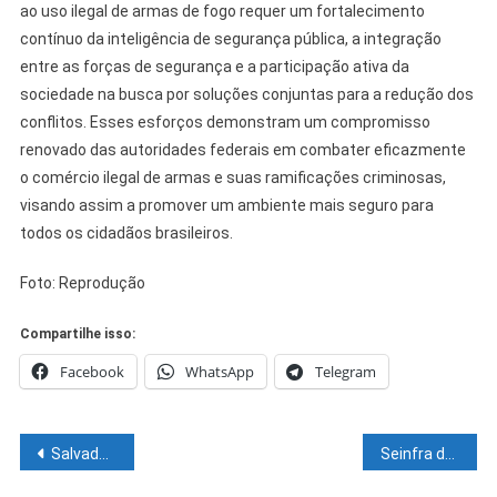
ao uso ilegal de armas de fogo requer um fortalecimento
contínuo da inteligência de segurança pública, a integração
entre as forças de segurança e a participação ativa da
sociedade na busca por soluções conjuntas para a redução dos
conflitos. Esses esforços demonstram um compromisso
renovado das autoridades federais em combater eficazmente
o comércio ilegal de armas e suas ramificações criminosas,
visando assim a promover um ambiente mais seguro para
todos os cidadãos brasileiros.
Foto: Reprodução
Compartilhe isso:
Facebook
WhatsApp
Telegram
Navegação
Salvador sofre risco de inundações pelo avanço do nível do mar
Seinfra de Petrolina orienta a não acender fogueira diretamente sobre o asfalto