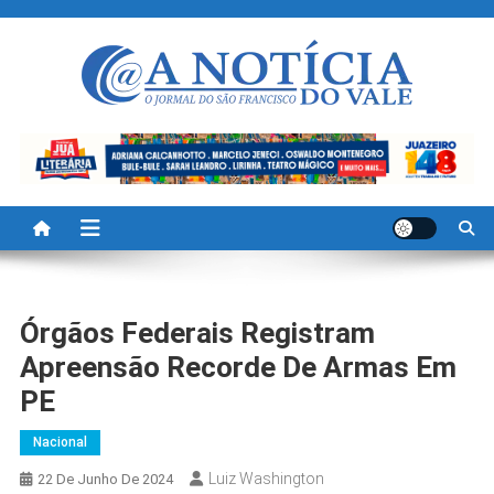
Skip
to
content
A Noticia Do Vale
Blog de Noticias do Vale do São Francisco é Região
Órgãos Federais Registram
Apreensão Recorde De Armas Em
PE
Nacional
Luiz Washington
22 De Junho De 2024