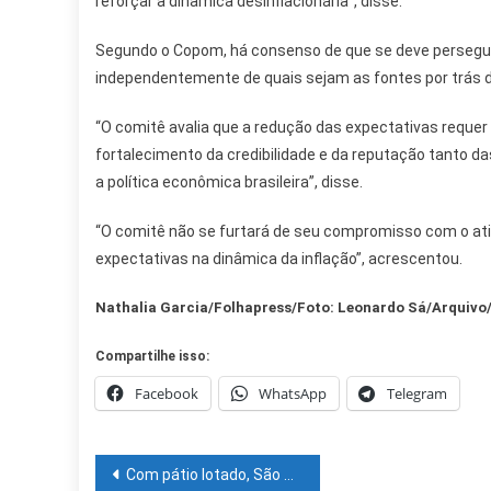
reforçar a dinâmica desinflacionária”, disse.
Segundo o Copom, há consenso de que se deve perseguir
independentemente de quais sejam as fontes por trás d
“O comitê avalia que a redução das expectativas reque
fortalecimento da credibilidade e da reputação tanto 
a política econômica brasileira”, disse.
“O comitê não se furtará de seu compromisso com o at
expectativas na dinâmica da inflação”, acrescentou.
Nathalia Garcia/Folhapress/Foto: Leonardo Sá/Arquivo
Compartilhe isso:
Facebook
WhatsApp
Telegram
Navegação
Com pátio lotado, São João de Petrolina reuni grandes nomes da música