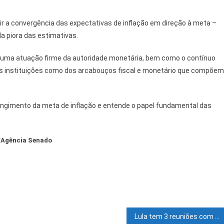
 a convergência das expectativas de inflação em direção à meta –
a piora das estimativas.
r uma atuação firme da autoridade monetária, bem como o contínuo
das instituições como dos arcabouços fiscal e monetário que compõem
ingimento da meta de inflação e entende o papel fundamental das
/Agência Senado
Lula tem 3 reuniões com Haddad e fecha detalhes sobre Plano Safra nesta terça-feira