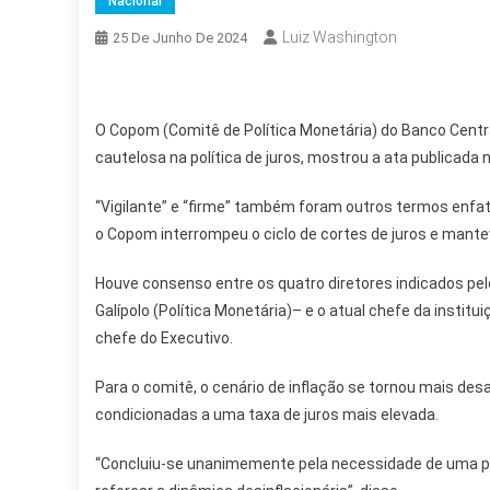
Nacional
Luiz Washington
25 De Junho De 2024
O Copom (Comitê de Política Monetária) do Banco Cent
cautelosa na política de juros, mostrou a ata publicada n
“Vigilante” e “firme” também foram outros termos enfat
o Copom interrompeu o ciclo de cortes de juros e mante
Houve consenso entre os quatro diretores indicados pelo p
Galípolo (Política Monetária)– e o atual chefe da instit
chefe do Executivo.
Para o comitê, o cenário de inflação se tornou mais d
condicionadas a uma taxa de juros mais elevada.
“Concluiu-se unanimemente pela necessidade de uma pol