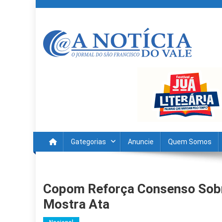
Skip
to
content
A Noticia Do Vale
Blog de Noticias do Vale do São Francisco é Região
Gategorias
Anuncie
Quem Somos
Copom Reforça Consenso Sobre
Mostra Ata