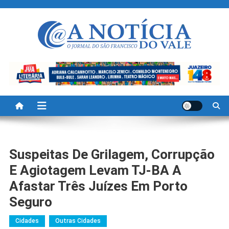
Skip
to
content
A Noticia Do Vale
Blog de Noticias do Vale do São Francisco é Região
Suspeitas De Grilagem, Corrupção
E Agiotagem Levam TJ-BA A
Afastar Três Juízes Em Porto
Seguro
Cidades
Outras Cidades