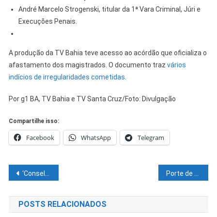
André Marcelo Strogenski, titular da 1ª Vara Criminal, Júri e
Execuções Penais.
A produção da TV Bahia teve acesso ao acórdão que oficializa o
afastamento dos magistrados. O documento traz
vários
indícios de irregularidades cometidas
.
Por g1 BA, TV Bahia e TV Santa Cruz/Foto: Divulgação
Compartilhe isso:
Facebook
WhatsApp
Telegram
Navegação
‘Conselhão’ do Lula: saiba quem entrou e quem saiu do grupo
Porte de maconha para uso pessoal: por que foram definidos 40 gramas e como STF chegou a essa definição
de
POSTS RELACIONADOS
Post