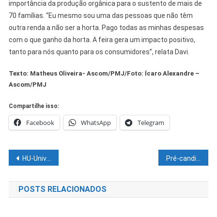
importância da produção orgânica para o sustento de mais de
70 famílias. “Eu mesmo sou uma das pessoas que não têm
outra renda a não ser a horta. Pago todas as minhas despesas
com o que ganho da horta. A feira gera um impacto positivo,
tanto para nós quanto para os consumidores”, relata Davi.
Texto: Matheus Oliveira- Ascom/PMJ/Foto: Ícaro Alexandre –
Ascom/PMJ
Compartilhe isso:
Facebook
WhatsApp
Telegram
Navegação
HU-Univasf realiza 1º Simpósio sobre Dengue
Pré-candidata do PT a vice-prefeita de Salvador, Fabya Reis é a nova entrevistada do POD13
de
POSTS RELACIONADOS
Post