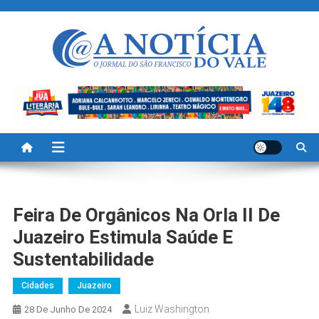
Skip
to
content
A Noticia Do Vale
Blog de Noticias do Vale do São Francisco é Região
Feira De Orgânicos Na Orla II De
Juazeiro Estimula Saúde E
Sustentabilidade
Cidades
Juazeiro
Luiz Washington
28 De Junho De 2024