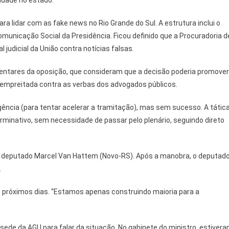
idade no estado.
ara lidar com as fake news no Rio Grande do Sul. A estrutura inclui o
 Comunicação Social da Presidência. Ficou definido que a Procuradoria d
 judicial da União contra notícias falsas.
amentares da oposição, que consideram que a decisão poderia promover
a empreitada contra as verbas dos advogados públicos.
ência (para tentar acelerar a tramitação), mas sem sucesso. A tátic
rminativo, sem necessidade de passar pelo plenário, seguindo direto
do deputado Marcel Van Hattem (Novo-RS). Após a manobra, o deputad
.
próximos dias. “Estamos apenas construindo maioria para a
ede da AGU para falar da situação. No gabinete do ministro, estiver