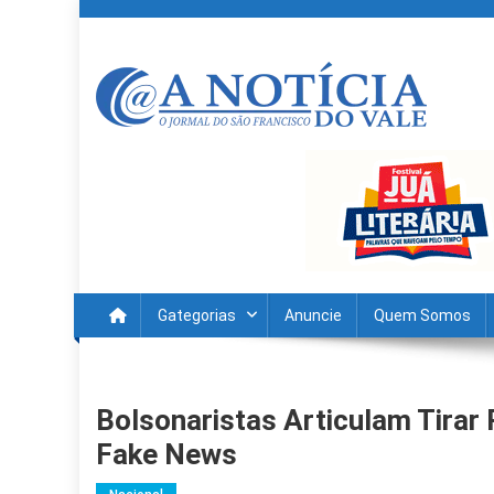
Skip
to
content
A Noticia Do Vale
Blog de Noticias do Vale do São Francisco é Região
Gategorias
Anuncie
Quem Somos
Bolsonaristas Articulam Tirar
Fake News