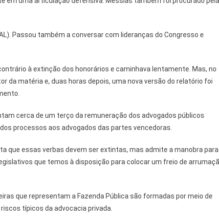
nte em uma articulação defensiva. Messias também foi procurado pel
(PP-AL). Passou também a conversar com lideranças do Congresso e
o contrário à extinção dos honorários e caminhava lentamente. Mas, no
tor da matéria e, duas horas depois, uma nova versão do relatório foi
mento.
sentam cerca de um terço da remuneração dos advogados públicos
s dos processos aos advogados das partes vencedoras.
dita que essas verbas devem ser extintas, mas admite a manobra para
legislativos que temos à disposição para colocar um freio de arrumaç
arreiras que representam a Fazenda Pública são formadas por meio de
 riscos típicos da advocacia privada.