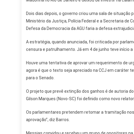
Madonna no Rio de Janeiro e deixou de investir na calam
Dois dias depois, o governo criou uma sala de situação p
Ministério da Justiça, Polícia Federal e a Secretaria de
Defesa da Democracia da AGU faria a defesa extrajudicial
A estratégia, quando anunciada, foi criticada por parl
censura e patrulhamento. Já em 4 de junho teve início 
Houve uma tentativa de aprovar um requerimento de urg
agora é que o texto seja apreciado na CCJ em caráter te
para o Senado.
O projeto que prevê extinção dos ganhos é de autoria 
Gilson Marques (Novo-SC) foi definido como novo relator
Os parlamentares pretendem retomar a tramitação nos 
aprovação”, diz Barros.
Messias convidou e recebeu um grupo de opositores na s