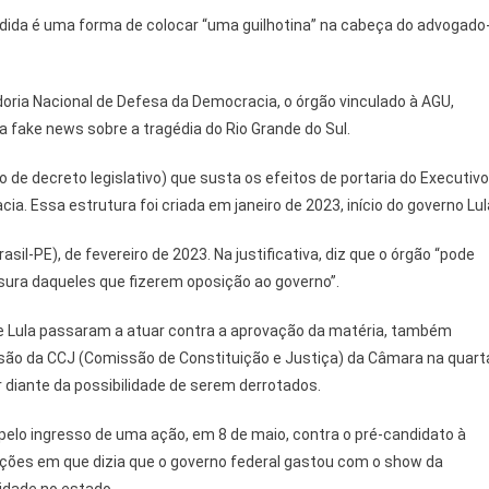
ida é uma forma de colocar “uma guilhotina” na cabeça do advogado
oria Nacional de Defesa da Democracia, o órgão vinculado à AGU,
a fake news sobre a tragédia do Rio Grande do Sul.
 de decreto legislativo) que susta os efeitos de portaria do Executivo
a. Essa estrutura foi criada em janeiro de 2023, início do governo Lul
il-PE), de fevereiro de 2023. Na justificativa, diz que o órgão “pode
sura daqueles que fizerem oposição ao governo”.
 Lula passaram a atuar contra a aprovação da matéria, também
ão da CCJ (Comissão de Constituição e Justiça) da Câmara na quart
r diante da possibilidade de serem derrotados.
 pelo ingresso de uma ação, em 8 de maio, contra o pré-candidato à
ações em que dizia que o governo federal gastou com o show da