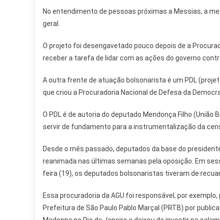
No entendimento de pessoas próximas a Messias, a med
geral.
O projeto foi desengavetado pouco depois de a Procurad
receber a tarefa de lidar com as ações do governo contr
A outra frente de atuação bolsonarista é um PDL (projeto
que criou a Procuradoria Nacional de Defesa da Democraci
O PDL é de autoria do deputado Mendonça Filho (União Bras
servir de fundamento para a instrumentalização da cen
Desde o mês passado, deputados da base do presidente
reanimada nas últimas semanas pela oposição. Em sess
feira (19), os deputados bolsonaristas tiveram de recua
Essa procuradoria da AGU foi responsável, por exemplo,
Prefeitura de São Paulo Pablo Marçal (PRTB) por public