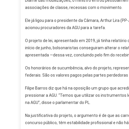
Diante das mobilizações, o ministro entrou pessoalme
associações de classe, receosas com o movimento.
Ele já ligou para o presidente da Câmara, Arthur Lira 
acionou procuradores da AGU para a tarefa.
O projeto de lei, apresentado em 2019, já tinha relatóri
início de junho, bolsonaristas conseguiram alterar o rela
apresentada —dessa vez, concluindo pelo fim do recebi
Os honorários de sucumbência, alvo do projeto, repre
federais. São os valores pagos pelas partes perdedora
Filipe Barros diz que há na oposição um grupo que acre
pressionar a AGU. “Temos que utilizar os instrumentos 
na AGU”, disse o parlamentar do PL.
Na justificativa do projeto, o argumento é de que as c
concurso público, têm estabilidade profissional e não há