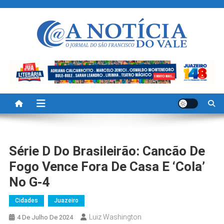
Skip
to
content
A Noticia Do Vale
Blog de Noticias do Vale do São Francisco é Região
Série D Do Brasileirão: Cancão De
Fogo Vence Fora De Casa E ‘cola’
No G-4
Cidades
Juazeiro
Luiz Washington
4 De Julho De 2024