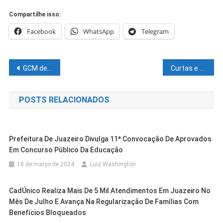
Compartilhe isso:
Facebook
WhatsApp
Telegram
Navegação
GCM de Petrolina inicia testes com viatura elétrica
Curtas e Boas
de
POSTS RELACIONADOS
Post
Prefeitura De Juazeiro Divulga 11ª Convocação De Aprovados
Em Concurso Público Da Educação
18 de março de 2024
Luiz Washington
CadÚnico Realiza Mais De 5 Mil Atendimentos Em Juazeiro No
Mês De Julho E Avança Na Regularização De Famílias Com
Benefícios Bloqueados