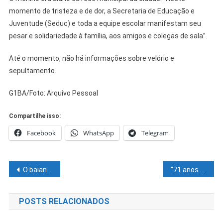
momento de tristeza e de dor, a Secretaria de Educação e
Juventude (Seduc) e toda a equipe escolar manifestam seu
pesar e solidariedade à família, aos amigos e colegas de sala”.
Até o momento, não há informações sobre velório e
sepultamento.
G1BA/Foto: Arquivo Pessoal
Compartilhe isso:
Facebook
WhatsApp
Telegram
Navegação
O baiano Mateus Nunes é o canoísta mais jovem a representar o Brasil em Jogos Olímpicos
“71 anos de fé, cultura e tradição”: Missa com os Vaqueiros de Curaçá/BA será celebrada domingo (07)
de
POSTS RELACIONADOS
Post