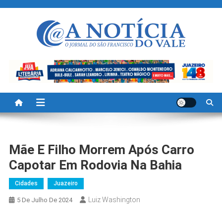
Skip
to
content
A Noticia Do Vale
Blog de Noticias do Vale do São Francisco é Região
Mãe E Filho Morrem Após Carro
Capotar Em Rodovia Na Bahia
Cidades
Juazeiro
Luiz Washington
5 De Julho De 2024