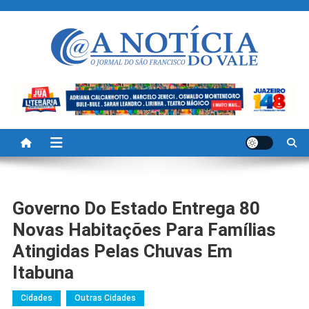
Skip
to
content
A Noticia Do Vale
Blog de Noticias do Vale do São Francisco é Região
Governo Do Estado Entrega 80
Novas Habitações Para Famílias
Atingidas Pelas Chuvas Em
Itabuna
Cidades
Outras Cidades