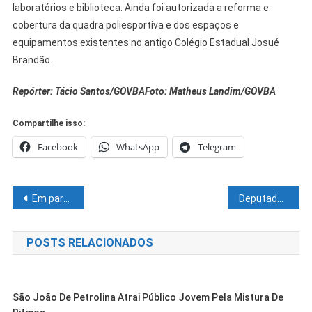
laboratórios e biblioteca. Ainda foi autorizada a reforma e
cobertura da quadra poliesportiva e dos espaços e
equipamentos existentes no antigo Colégio Estadual Josué
Brandão.
Repórter: Tácio Santos/GOVBA
Foto: Matheus Landim/GOVBA
Compartilhe isso:
Facebook
WhatsApp
Telegram
Navegação
Em parceria com a Prefeitura, Juazeiro ganha União Juazeirense para fortalecimento do Atletismo
Deputado Roberto Carlos participa da inauguração do CRT-BA em Juazeiro
de
POSTS RELACIONADOS
Post
São João De Petrolina Atrai Público Jovem Pela Mistura De