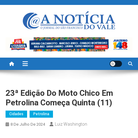
Skip
to
content
A Noticia Do Vale
Blog de Noticias do Vale do São Francisco é Região
23ª Edição Do Moto Chico Em
Petrolina Começa Quinta (11)
Cidades
Petrolina
Luiz Washington
8 De Julho De 2024