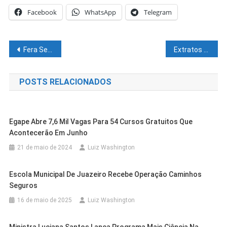
Facebook
WhatsApp
Telegram
Navegação
Fera Sertaneja perde e dá adeus à Série D do Brasileirão
Extratos bancários terão termos padronizados a partir desta segunda-feira (08)
de
POSTS RELACIONADOS
Post
Egape Abre 7,6 Mil Vagas Para 54 Cursos Gratuitos Que
Acontecerão Em Junho
21 de maio de 2024
Luiz Washington
Escola Municipal De Juazeiro Recebe Operação Caminhos
Seguros
16 de maio de 2025
Luiz Washington