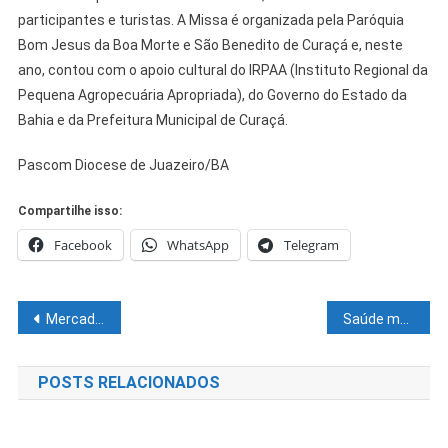
participantes e turistas. A Missa é organizada pela Paróquia
Bom Jesus da Boa Morte e São Benedito de Curaçá e, neste
ano, contou com o apoio cultural do IRPAA (Instituto Regional da
Pequena Agropecuária Apropriada), do Governo do Estado da
Bahia e da Prefeitura Municipal de Curaçá.
Pascom Diocese de Juazeiro/BA
Compartilhe isso:
Facebook
WhatsApp
Telegram
Navegação
Mercado produtor: carroceria de caminhão cede e carga cai
Saúde mental do trabalhador é tema de audiência pública promovida por Maria Arraes
de
POSTS RELACIONADOS
Post