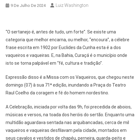
Luiz Washington
9 De Julho De 2024
“O sertanejo é, antes de tudo, um forte”. Se existe uma
categoria que melhor encarna, ou melhor, “encoura”, a célebre
frase escrita em 1902 por Euclides da Cunha esta é a dos
vaqueiros e vaqueiras. E, na Bahia, Curaçá é o município onde
isto se torna palpável em “fé, cultura e tradição”.
Expressão disso é a Missa com os Vaqueiros, que chegou neste
domingo (07) à sua 71ª edição, inundando a Praça do Teatro
Raul Coelho da coragem e fé do homem nordestino.
A Celebração, iniciada por volta das 9h, foi precedida de aboios,
músicas e versos, na toada dos heróis do sertão. Enquanto uma
multidão aguardava sentada nas arquibancadas, cerca de mil
vaqueiros e vaqueiras desfilavam pela cidade, montados em
seus cavalos e vestidos de chapéu, perneira, guarda-peito e