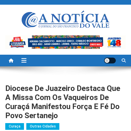
Skip
to
content
A Noticia Do Vale
Blog de Noticias do Vale do São Francisco é Região
Diocese De Juazeiro Destaca Que
A Missa Com Os Vaqueiros De
Curaçá Manifestou Força E Fé Do
Povo Sertanejo
Curaça
Outras Cidades