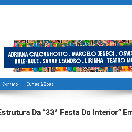
Contato
Curtas & Boas
Estrutura Da “33ª Festa Do Interior” E