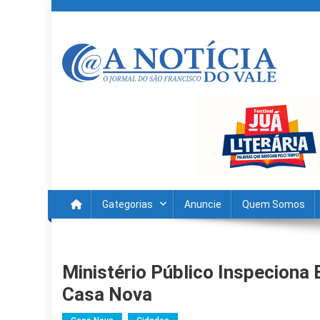
Skip
to
content
A Noticia Do Vale
Blog de Noticias do Vale do São Francisco é Região
Gategorias
Anuncie
Quem Somos
Ministério Público Inspeciona 
Casa Nova