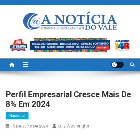
Skip
to
content
A Noticia Do Vale
Blog de Noticias do Vale do São Francisco é Região
Perfil Empresarial Cresce Mais De
8% Em 2024
Nacional
Luiz Washington
15 De Julho De 2024