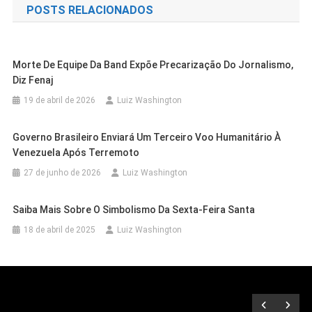
POSTS RELACIONADOS
Post
Morte De Equipe Da Band Expõe Precarização Do Jornalismo,
Diz Fenaj
19 de abril de 2026
Luiz Washington
Governo Brasileiro Enviará Um Terceiro Voo Humanitário À
Venezuela Após Terremoto
27 de junho de 2026
Luiz Washington
Casa Nova
Cidades
Saiba Mais Sobre O Simbolismo Da Sexta-Feira Santa
Casa Nova
Cidades
Programa Farmácia Em Todo Lugar
Cidades
Petrolina
18 de abril de 2025
Luiz Washington
Prefeitura De Casa Nova Promove
Leva Medicamentos Gratuitos Aos
IFSertãoPE/Zona Rural Inscreve Até
Encontro Formativo E Fortalece A
Cidades
Juazeiro
Moradores De Bem Bom
Cidades
Petrolina
Sexta Para Curso De Inglês
Cidades
Juazeiro
Educação Municipal
Outras Cidades
Petrolina
Novo Símbolo Da Cultura Popular, Boi
Adiada A Reabertura Dos Trabalhos
Intermediário Nível I
6 de agosto de 2026
Luiz Washington
Juazeiro: Motorista Transportando
Miguel Será Candidato A Deputado
Virado Chegará Às Ruas De Juazeiro
6 de agosto de 2026
Luiz Washington
Plenários No 2º Semeste Na Câmara
Outras Cidades
153 Kg De Maconha É Detido Pela PRF
6 de agosto de 2026
Luiz Washington
Outras Cidades
Salvador