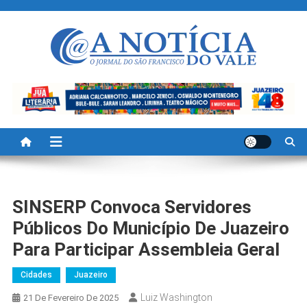
Skip
to
content
A Noticia Do Vale
Blog de Noticias do Vale do São Francisco é Região
SINSERP Convoca Servidores
Públicos Do Município De Juazeiro
Para Participar Assembleia Geral
Cidades
Juazeiro
Luiz Washington
21 De Fevereiro De 2025