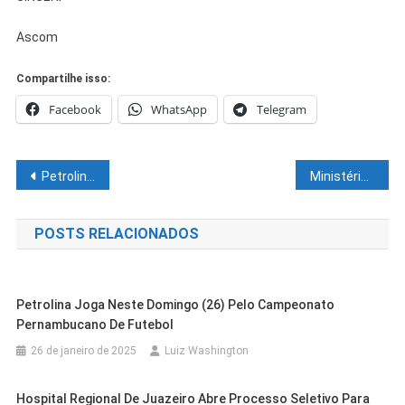
Ascom
Compartilhe isso:
Facebook
WhatsApp
Telegram
Navegação
Petrolina: PAA para Compra com Doação Simultânea já está aberto à agricultura familiar
Ministério das Comunicações assina acordos para viabilizar acesso à internet e logística de produtos da agricultura familiar
de
POSTS RELACIONADOS
Post
Petrolina Joga Neste Domingo (26) Pelo Campeonato
Pernambucano De Futebol
26 de janeiro de 2025
Luiz Washington
Hospital Regional De Juazeiro Abre Processo Seletivo Para