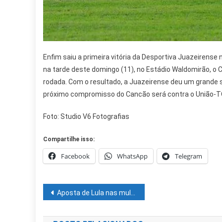
Enfim saiu a primeira vitória da Desportiva Juazeirense 
na tarde deste domingo (11), no Estádio Waldomirão, o C
rodada. Com o resultado, a Juazeirense deu um grande s
próximo compromisso do Cancão será contra o União-TO
Foto: Studio V6 Fotografias
Compartilhe isso:
Facebook
WhatsApp
Telegram
Navegação
Aposta de Lula nas mulheres esbarra em ações em xeque, apoio em baixa e falas machistas
de