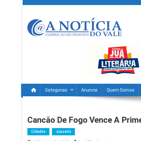
Skip
to
content
A Noticia Do Vale
Blog de Noticias do Vale do São Francisco é Região
Gategorias
Anuncie
Quem Somos
Cancão De Fogo Vence A Primei
Cidades
Juazeiro