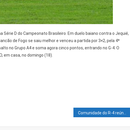
na Série D do Campeonato Brasileiro. Em duelo baiano contra o Jequié,
ancão de Fogo se saiu melhor e venceu a partida por 3×2, pela 4ª
alto no Grupo A4 e soma agora cinco pontos, entrando no G-4. O
, em casa, no domingo (18).
Comunidade do R-4 reúne-se para organizar eleição da nova diretoria