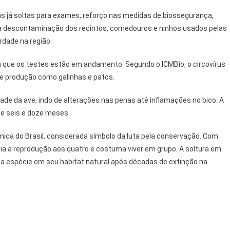
as já soltas para exames, reforço nas medidas de biossegurança,
da descontaminação dos recintos, comedouros e ninhos usados pelas
rdade na região.
á que os testes estão em andamento. Segundo o ICMBio, o circovírus
e produção como galinhas e patos.
de da ave, indo de alterações nas penas até inflamações no bico. A
re seis e doze meses.
mica do Brasil, considerada símbolo da luta pela conservação. Com
cia a reprodução aos quatro e costuma viver em grupo. A soltura em
da espécie em seu habitat natural após décadas de extinção na