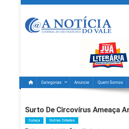
Skip
to
content
A Noticia Do Vale
Blog de Noticias do Vale do São Francisco é Região
Gategorias
Anuncie
Quem Somos
Surto De Circovírus Ameaça A
Curaça
Outras Cidades