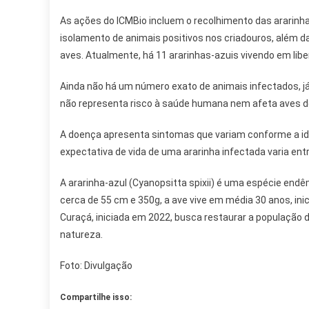
As ações do ICMBio incluem o recolhimento das ararinh
isolamento de animais positivos nos criadouros, além 
aves. Atualmente, há 11 ararinhas-azuis vivendo em libe
Ainda não há um número exato de animais infectados, j
não representa risco à saúde humana nem afeta aves d
A doença apresenta sintomas que variam conforme a ida
expectativa de vida de uma ararinha infectada varia ent
A ararinha-azul (Cyanopsitta spixii) é uma espécie endê
cerca de 55 cm e 350g, a ave vive em média 30 anos, ini
Curaçá, iniciada em 2022, busca restaurar a população 
natureza.
Foto: Divulgação
Compartilhe isso: