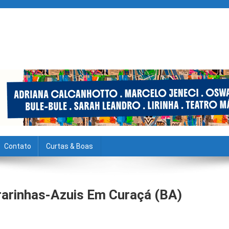
Contato
Curtas & Boas
rarinhas-Azuis Em Curaçá (BA)