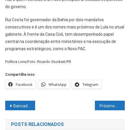
do governo.
Rui Costa foi governador da Bahia por dois mandatos
consecutivos e é um dos nomes mais próximos de Lula no atual
gabinete. À frente da Casa Civil, tem desempenhado papel
central na coordenação entre ministérios e na execução de
programas estratégicos, como o Novo PAC.
Política Livre/Foto: Ricardo Stuckert/PR
Compartilhe isso:
Facebook
WhatsApp
Telegram
Navegação
Bancada baiana garante 12 votos pela derrubada da MP da IOF e contribuem com perda de R$17 bilhões para o governo em ano eleitoral
Próximo post
de
POSTS RELACIONADOS
Post