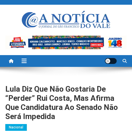
Skip
to
content
A Noticia Do Vale
Blog de Noticias do Vale do São Francisco é Região
Lula Diz Que Não Gostaria De
“perder” Rui Costa, Mas Afirma
Que Candidatura Ao Senado Não
Será Impedida
Nacional