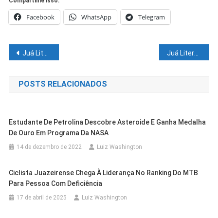
Compartilhe isso:
Facebook
WhatsApp
Telegram
Navegação
Juá Literária: Olhos que brilham, vozes que despertam – Crianças celebram cultura e literatura na Praça dos Poeta
Juá Literária: Carreta Literária estaciona em Juazeiro e encanta crianças com histórias, música e muita imaginação
de
POSTS RELACIONADOS
Post
Estudante De Petrolina Descobre Asteroide E Ganha Medalha
De Ouro Em Programa Da NASA
14 de dezembro de 2022
Luiz Washington
Ciclista Juazeirense Chega À Liderança No Ranking Do MTB
Para Pessoa Com Deficiência
17 de abril de 2025
Luiz Washington