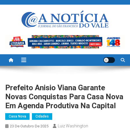
Skip
to
content
A Noticia Do Vale
Blog de Noticias do Vale do São Francisco é Região
Prefeito Anisio Viana Garante
Novas Conquistas Para Casa Nova
Em Agenda Produtiva Na Capital
Casa Nova
Cidades
Luiz Washington
23 De Outubro De 2025