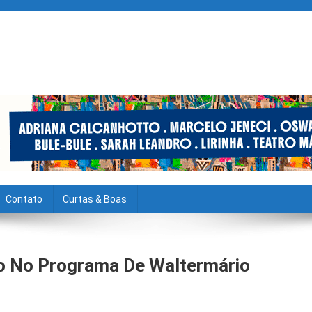
Contato
Curtas & Boas
do No Programa De Waltermário