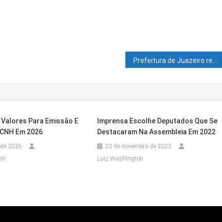
Prefeitura de Juazeiro realiza 1º Encontro Formativo do Programa Alfabetiza Juazeiro
 Valores Para Emissão E
Imprensa Escolhe Deputados Que Se
 CNH Em 2026
Destacaram Na Assembleia Em 2022
 de 2026
23 de novembro de 2022
on
Luiz Washington
o De Candidatura De Lucas Ramos À Reeleição Pa
agoa Grande
s De Descumprir Medidas Protetivas