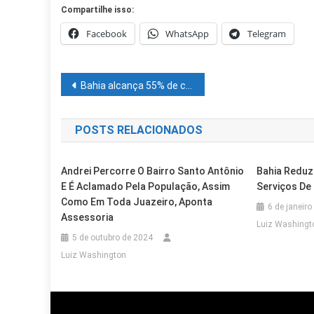
Compartilhe isso:
Facebook
WhatsApp
Telegram
Navegação
Bahia alcança 55% de crianças alfabetizadas e supera meta do MEC
de
POSTS RELACIONADOS
Post
Andrei Percorre O Bairro Santo Antônio
Bahia Reduz
E É Aclamado Pela População, Assim
Serviços De
Como Em Toda Juazeiro, Aponta
6 de janeiro
Assessoria
Luiz Washingt
5 de outubro de 2024
Cidades
Petrolina
Luiz Washington
Eleições 2026: Pedido De Registr
Cidades
Outras Cidades
Protocolado Na Justiça Eleitoral
Cidades
Petrolina
Ideb 2025: Educação Avança Em L
Cidades
Petrolina
PCPE Prende Em Petrolina Acusado
9 de agosto de 2026
Luiz Washington
Cidades
Outras Cidades