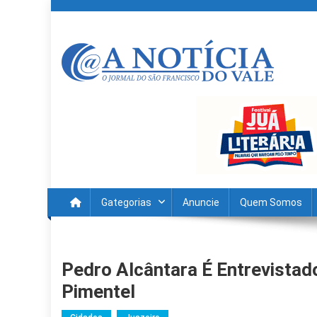
Skip
to
content
A Noticia Do Vale
Blog de Noticias do Vale do São Francisco é Região
Gategorias
Anuncie
Quem Somos
Pedro Alcântara É Entrevista
Pimentel