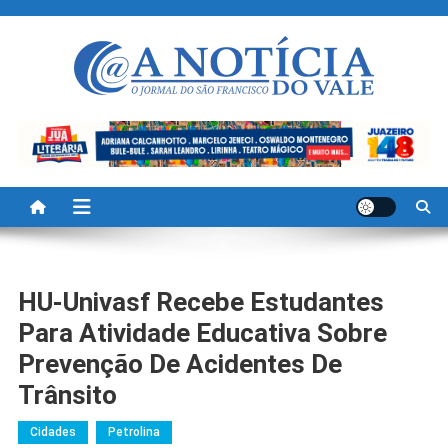
Skip
to
content
A Noticia Do Vale
Blog de Noticias do Vale do São Francisco é Região
HU-Univasf Recebe Estudantes
Para Atividade Educativa Sobre
Prevenção De Acidentes De
Trânsito
Cidades
Petrolina