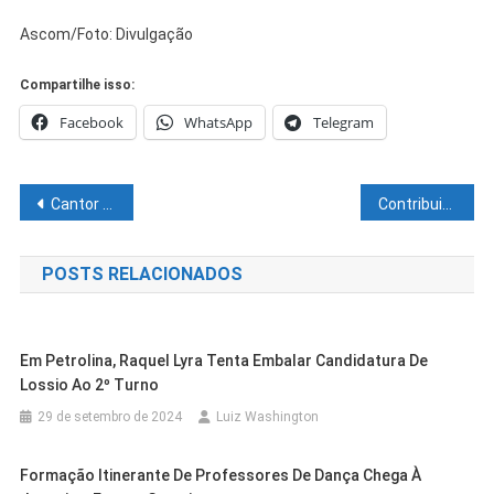
Ascom/Foto: Divulgação
Compartilhe isso:
Facebook
WhatsApp
Telegram
Navegação
Cantor baiano detona convocação de Neymar para a Copa: “Já perdemos”
Contribuintes têm até 29 de maio para destinar parte do Imposto de Renda a fundos da infância e do idoso em Juazeiro
de
POSTS RELACIONADOS
Post
Em Petrolina, Raquel Lyra Tenta Embalar Candidatura De
Lossio Ao 2º Turno
29 de setembro de 2024
Luiz Washington
Formação Itinerante De Professores De Dança Chega À