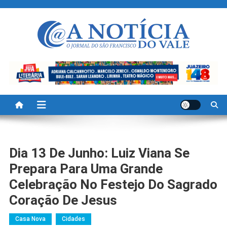
Skip
to
content
A Noticia Do Vale
Blog de Noticias do Vale do São Francisco é Região
Dia 13 De Junho: Luiz Viana Se
Prepara Para Uma Grande
Celebração No Festejo Do Sagrado
Coração De Jesus
Casa Nova
Cidades