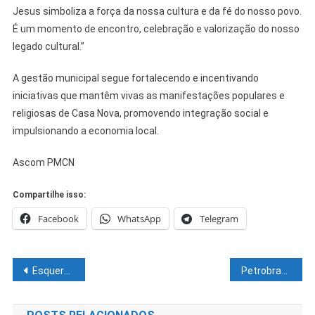
Jesus simboliza a força da nossa cultura e da fé do nosso povo.
É um momento de encontro, celebração e valorização do nosso
legado cultural.”
A gestão municipal segue fortalecendo e incentivando
iniciativas que mantêm vivas as manifestações populares e
religiosas de Casa Nova, promovendo integração social e
impulsionando a economia local.
Ascom PMCN
Compartilhe isso:
Facebook
WhatsApp
Telegram
Navegação
Esquerda tem que usar verde e amarelo na Copa para cores não serem tomadas por fascista, diz Lula
Petrobras reduzirá preço do diesel a partir de hoje
de