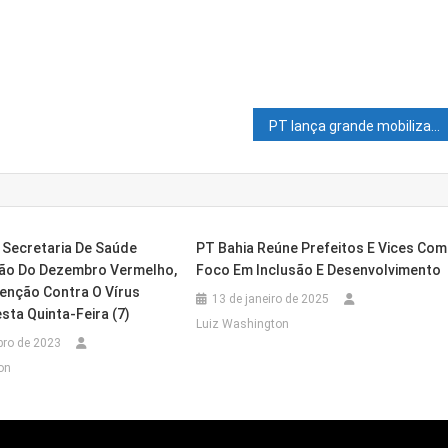
PT lança grande mobilização nacional para mostrar resultados do governo Lula
 Secretaria De Saúde
PT Bahia Reúne Prefeitos E Vices Com
ão Do Dezembro Vermelho,
Foco Em Inclusão E Desenvolvimento
enção Contra O Vírus
13 de janeiro de 2025
sta Quinta-Feira (7)
Luiz Washington
bro de 2023
on
 Leva Medicamentos Gratuitos Aos Moradores 
Encontro Formativo E Fortalece A Educação Munic
 Sexta Para Curso De Inglês Intermediário Nível I