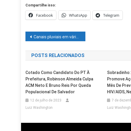
Compartilhe isso:
Facebook
WhatsApp
Telegram
Navegação
Canais pluviais em vários bairros de Petrolina recebem ações de limpeza
de
POSTS RELACIONADOS
Post
Cotado Como Candidato Do PT À
Sobradinho:
Prefeitura, Robinson Almeida Culpa
Promove Aç
ACM Neto E Bruno Reis Por Queda
Mês De Prev
Populacional De Salvador
HIV/AIDS, Ne
12 de julho de 2023
7 de dezem
Luiz Washington
Luiz Washingt
Casa Nova
Cidades
Casa Nova
Cidades
Programa Farmácia Em Todo Lugar
Cidades
Petrolina
Prefeitura De Casa Nova Promove 
Cidades
Juazeiro
IFSertãoPE/Zona Rural Inscreve Até
6 de agosto de 2026
Luiz Washington