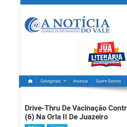
Skip
to
content
A Noticia Do Vale
Blog de Noticias do Vale do São Francisco é Região
Gategorias
Anuncie
Quem Somos
Drive-Thru De Vacinação Cont
(6) Na Orla II De Juazeiro