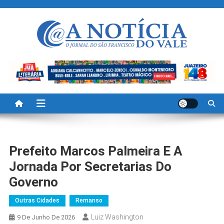
Skip
to
content
A Noticia Do Vale
Blog de Noticias do Vale do São Francisco é Região
Prefeito Marcos Palmeira E A
Jornada Por Secretarias Do
Governo
Outras Cidades
Remanso
Luiz Washington
9 De Junho De 2026