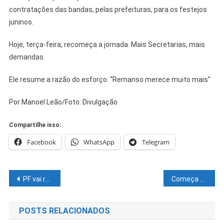
contratações das bandas, pelas prefeituras, para os festejos
juninos.
Hoje, terça-feira, recomeça a jornada. Mais Secretarias, mais
demandas.
Ele resume a razão do esforço: “Remanso merece muito mais”
Por Manoel Leão/Foto: Divulgação
Compartilhe isso:
Facebook
WhatsApp
Telegram
Navegação
PF vai recusar nova delação de Daniel Vorcaro
Começa a valer a lei de Eduardo Salles que trata da recarga de veículos elétricos em condomínios
de
POSTS RELACIONADOS
Post