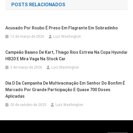
POSTS RELACIONADOS
Post
Acusado Por Roubo É Preso Em Flagrante Em Sobradinho
13 de março de 2026
Luiz Washington
Campeão Baiano De Kart, Thiago Rios Estreia Na Copa Hyundai
HB20 E Mira Vaga Na Stock Car
3 de março de 2026
Luiz Washington
Dia D Da Campanha De Multivacinação Em Senhor Do Bonfim É
Marcado Por Grande Participação E Quase 700 Doses
Casa Nova
Cidades
Aplicadas
Casa Nova
Cidades
Programa Farmácia Em Todo Lugar
Cidades
Petrolina
20 de outubro de 2025
Luiz Washington
Prefeitura De Casa Nova Promove
Leva Medicamentos Gratuitos Aos
IFSertãoPE/Zona Rural Inscreve Até
Encontro Formativo E Fortalece A
Cidades
Juazeiro
Moradores De Bem Bom
Cidades
Petrolina
Sexta Para Curso De Inglês
Cidades
Juazeiro
Educação Municipal
Outras Cidades
Petrolina
Novo Símbolo Da Cultura Popular, Boi
Adiada A Reabertura Dos Trabalhos
Intermediário Nível I
6 de agosto de 2026
Luiz Washington
Juazeiro: Motorista Transportando
6 de agosto de 2026
Luiz Washington