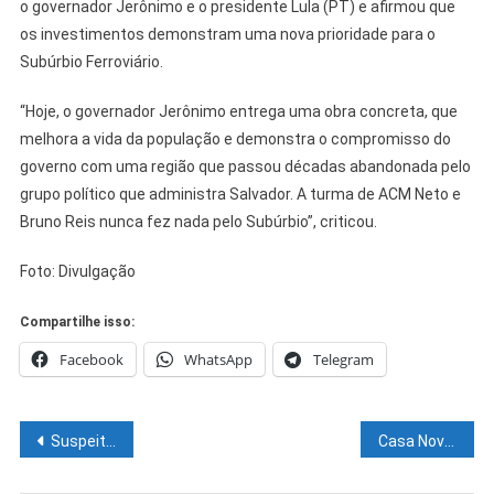
o governador Jerônimo e o presidente Lula (PT) e afirmou que
os investimentos demonstram uma nova prioridade para o
Subúrbio Ferroviário.
“Hoje, o governador Jerônimo entrega uma obra concreta, que
melhora a vida da população e demonstra o compromisso do
governo com uma região que passou décadas abandonada pelo
grupo político que administra Salvador. A turma de ACM Neto e
Bruno Reis nunca fez nada pelo Subúrbio”, criticou.
Foto: Divulgação
Compartilhe isso:
Facebook
WhatsApp
Telegram
Navegação
Suspeito de tentativa de homicídio é preso em flagrante em Euclides da Cunha
Casa Nova apresenta Plano de Segurança da 35ª Festa do Interior na próxima segunda-feira (6)
de