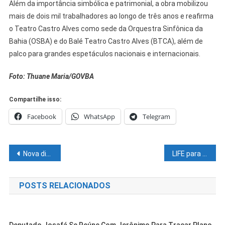
Além da importância simbólica e patrimonial, a obra mobilizou
mais de dois mil trabalhadores ao longo de três anos e reafirma
o Teatro Castro Alves como sede da Orquestra Sinfônica da
Bahia (OSBA) e do Balé Teatro Castro Alves (BTCA), além de
palco para grandes espetáculos nacionais e internacionais.
Foto: Thuane Maria/GOVBA
Compartilhe isso:
Facebook
WhatsApp
Telegram
Navegação
Nova diretoria do Sindicato dos Produtores Rurais de Juazeiro (BA) toma posse em cerimônia solene
LIFE para Socorro e Desenvolvimento no Líbano:A crise humanitária se agrava enquanto mais de um milhão de pessoas continuam deslocadas e milhares de famílias enfrentam fome e falta de moradia
de
POSTS RELACIONADOS
Post
Deputado Josafá Se Reúne Com Jerônimo Para Traçar Plano