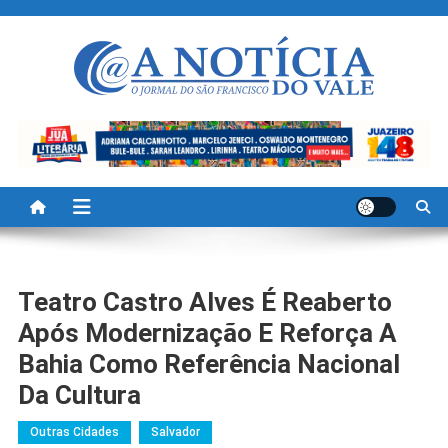
Skip
to
content
A Noticia Do Vale
Blog de Noticias do Vale do São Francisco é Região
Teatro Castro Alves É Reaberto
Após Modernização E Reforça A
Bahia Como Referência Nacional
Da Cultura
Outras Cidades
Salvador