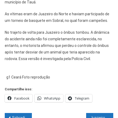
município de Tauá.
As vítimas eram de Juazeiro do Norte e haviam participado de
um torneio de basquete em Sobral, no qual foram campeões.
No trajeto de volta para Juazeiro o ônibus tombou. A dinâmica
do acidente ainda não foi completamente esclarecida, no
entanto, o motorista afirmou que perdeu o controle do ônibus
após tentar desviar de um animal que teria aparecido na
rodovia. Essa versão é investigada pela Polícia Civil.
g1 Ceará Foto reprodução
Compartilhe isso:
Facebook
WhatsApp
Telegram
Navegação
Sobradinho fortalece parcerias para impulsionar o desenvolvimento econômico e o associativismo regional
Juazeiro consolida protagonismo no esporte com a 13ª Copa Brasil e o Campeonato Baiano de Águas Abertas