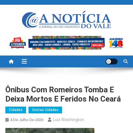
Skip
to
content
A Noticia Do Vale
Blog de Noticias do Vale do São Francisco é Região
Ônibus Com Romeiros Tomba E
Deixa Mortos E Feridos No Ceará
Cidades
Outras Cidades
Luiz Washington
4 De Julho De 2026