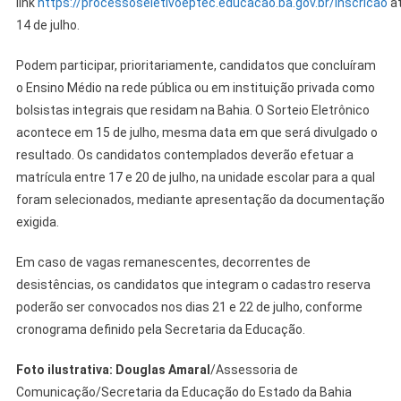
link
https://processoseletivoeptec.educacao.ba.gov.br/inscricao
a
14 de julho.
Podem participar, prioritariamente, candidatos que concluíram
o Ensino Médio na rede pública ou em instituição privada como
bolsistas integrais que residam na Bahia. O Sorteio Eletrônico
acontece em 15 de julho, mesma data em que será divulgado o
resultado. Os candidatos contemplados deverão efetuar a
matrícula entre 17 e 20 de julho, na unidade escolar para a qual
foram selecionados, mediante apresentação da documentação
exigida.
Em caso de vagas remanescentes, decorrentes de
desistências, os candidatos que integram o cadastro reserva
poderão ser convocados nos dias 21 e 22 de julho, conforme
cronograma definido pela Secretaria da Educação.
Foto ilustrativa: Douglas Amaral
/Assessoria de
Comunicação/Secretaria da Educação do Estado da Bahia