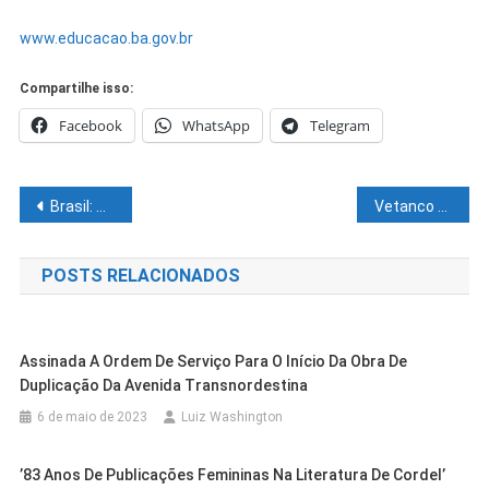
www.educacao.ba.gov.br
Compartilhe isso:
Facebook
WhatsApp
Telegram
Navegação
Brasil: Uma Árvore de Troncos e Galhos Tortos – O Desafio Ético e Moral nas Instituições Públicas
Vetanco reúne equipe nacional de avicultura em encontro estratégico em Campinas (SP)
de
POSTS RELACIONADOS
Post
Assinada A Ordem De Serviço Para O Início Da Obra De
Duplicação Da Avenida Transnordestina
6 de maio de 2023
Luiz Washington
’83 Anos De Publicações Femininas Na Literatura De Cordel’