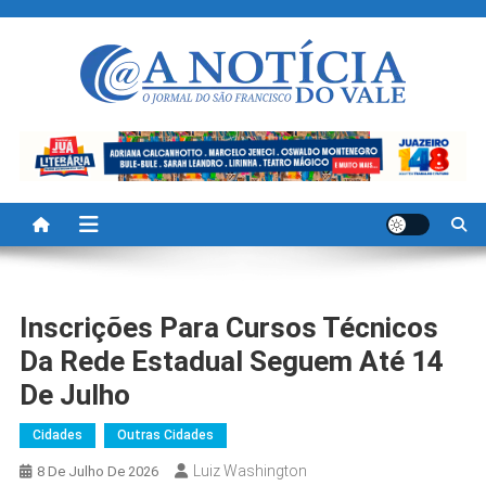
Skip
to
content
A Noticia Do Vale
Blog de Noticias do Vale do São Francisco é Região
Inscrições Para Cursos Técnicos
Da Rede Estadual Seguem Até 14
De Julho
Cidades
Outras Cidades
Luiz Washington
8 De Julho De 2026