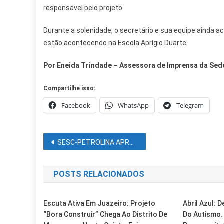
responsável pelo projeto.
Durante a solenidade, o secretário e sua equipe ainda
estão acontecendo na Escola Aprígio Duarte.
Por Eneida Trindade – Assessora de Imprensa da Sed
Compartilhe isso:
Facebook
WhatsApp
Telegram
Navegação
SESC-PETROLINA APRESENTA “A MOSTRA RIBEIRA DE MÚSICA” E HOMENAGEIA COMPOSITOR JUAZEIRENSE
de
POSTS RELACIONADOS
Post
Escuta Ativa Em Juazeiro: Projeto
Abril Azul: 
“Bora Construir” Chega Ao Distrito De
Do Autismo.