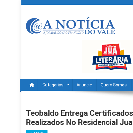
Skip
to
content
A Noticia Do Vale
Blog de Noticias do Vale do São Francisco é Região
Gategorias
Anuncie
Quem Somos
Teobaldo Entrega Certificado
Realizados No Residencial Juaz