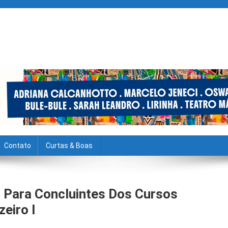
Contato
Curtas & Boas
s Para Concluintes Dos Cursos
eiro I