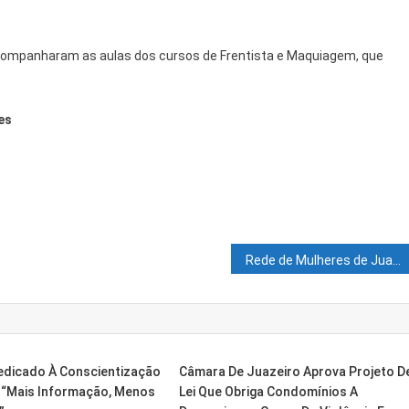
 acompanharam as aulas dos cursos de Frentista e Maquiagem, que
es
Rede de Mulheres de Juazeiro vai realizar Iº Encontro Reconectando Mulheres Juazeirenses
Dedicado À Conscientização
Câmara De Juazeiro Aprova Projeto D
 “Mais Informação, Menos
Lei Que Obriga Condomínios A