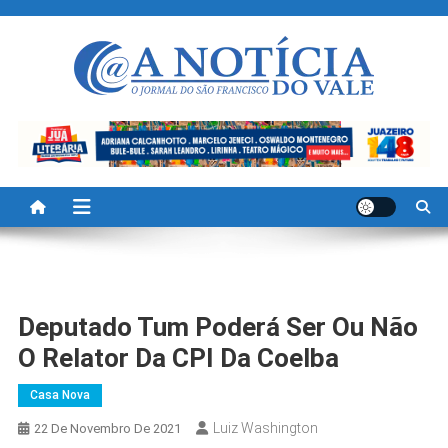
Skip
to
content
A Noticia Do Vale
Blog de Noticias do Vale do São Francisco é Região
Deputado Tum Poderá Ser Ou Não
O Relator Da CPI Da Coelba
Casa Nova
Luiz Washington
22 De Novembro De 2021