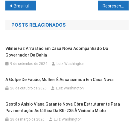
Navegação
Brasil ultrapassa 300 milhões de doses de vacina contra Covid aplicadas
Representantes de Petrolina participam da feira Campos Party em São Paulo
de
POSTS RELACIONADOS
Post
Vilinei Faz Arrastão Em Casa Nova Acompanhado Do
Governador Da Bahia
9 de setembro de 2024
Luiz Washington
A Golpe De Facão, Mulher É Assassinada Em Casa Nova
26 de outubro de 2025
Luiz Washington
Gestão Anisio Viana Garante Nova Obra Estruturante Para
Casa Nova
Cidades
Pavimentação Asfáltica Da BR-235 À Vinícola Miolo
Cidades
Petrolina
Prefeitura De Casa Nova Promove
28 de março de 2026
Luiz Washington
IFSertãoPE/Zona Rural Inscreve Até
Encontro Formativo E Fortalece A
Cidades
Juazeiro
Cidades
Petrolina
Sexta Para Curso De Inglês
Cidades
Juazeiro
Educação Municipal
Outras Cidades
Petrolina