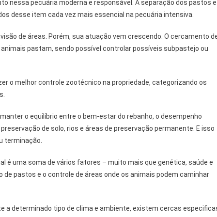
to nessa pecuária moderna e responsável. A separação dos pastos e
dos desse item cada vez mais essencial na pecuária intensiva.
divisão de áreas. Porém, sua atuação vem crescendo. O cercamento d
 animais pastam, sendo possível controlar possíveis subpastejo ou
azer o melhor controle zootécnico na propriedade, categorizando os
s.
a manter o equilíbrio entre o bem-estar do rebanho, o desempenho
preservação de solo, rios e áreas de preservação permanente. E isso
ou terminação.
al é uma soma de vários fatores – muito mais que genética, saúde e
são de pastos e o controle de áreas onde os animais podem caminhar
 a determinado tipo de clima e ambiente, existem cercas especifica