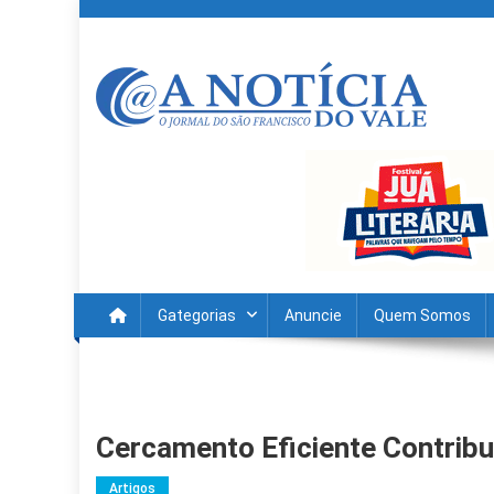
Skip
to
content
A Noticia Do Vale
Blog de Noticias do Vale do São Francisco é Região
Gategorias
Anuncie
Quem Somos
Cercamento Eficiente Contribu
Artigos