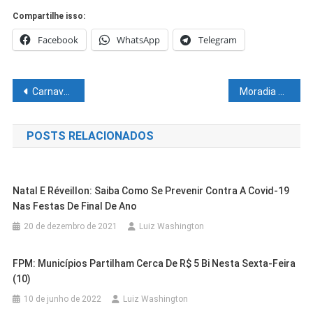
Compartilhe isso:
Facebook
WhatsApp
Telegram
Navegação
Carnaval indoor em Salvador anuncia Timbalada e outras duas novas atrações; confira
Moradia por assinatura Housi chega a Salvador com lançamento do Porto Privilege na Barra
de
POSTS RELACIONADOS
Post
Natal E Réveillon: Saiba Como Se Prevenir Contra A Covid-19
Nas Festas De Final De Ano
20 de dezembro de 2021
Luiz Washington
FPM: Municípios Partilham Cerca De R$ 5 Bi Nesta Sexta-Feira
(10)
10 de junho de 2022
Luiz Washington