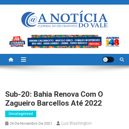
Skip
to
content
A Noticia Do Vale
Blog de Noticias do Vale do São Francisco é Região
Sub-20: Bahia Renova Com O
Zagueiro Barcellos Até 2022
Uncategorized
Luiz Washington
26 De Novembro De 2021