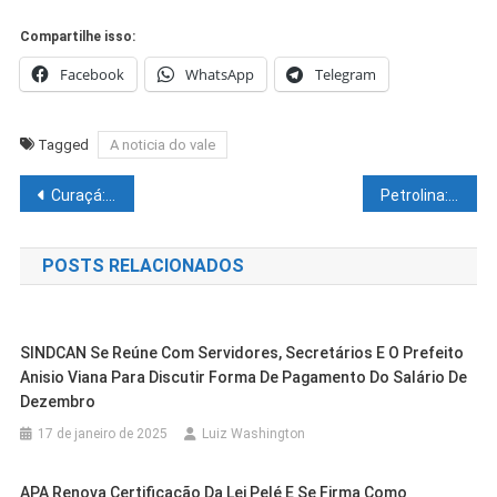
Compartilhe isso:
Facebook
WhatsApp
Telegram
Tagged
A noticia do vale
Navegação
Curaçá: homem é condenado por homicídio de parceiro após 15 anos foragido
Petrolina: ‘Natal de Luz e Renovação’ contará com apresentações musicais neste final de semana
de
POSTS RELACIONADOS
Post
SINDCAN Se Reúne Com Servidores, Secretários E O Prefeito
Anisio Viana Para Discutir Forma De Pagamento Do Salário De
Dezembro
17 de janeiro de 2025
Luiz Washington
APA Renova Certificação Da Lei Pelé E Se Firma Como