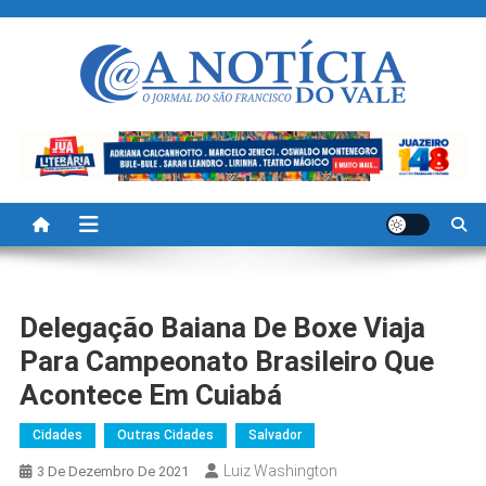
Skip
to
content
A Noticia Do Vale
Blog de Noticias do Vale do São Francisco é Região
Delegação Baiana De Boxe Viaja
Para Campeonato Brasileiro Que
Acontece Em Cuiabá
Cidades
Outras Cidades
Salvador
Luiz Washington
3 De Dezembro De 2021