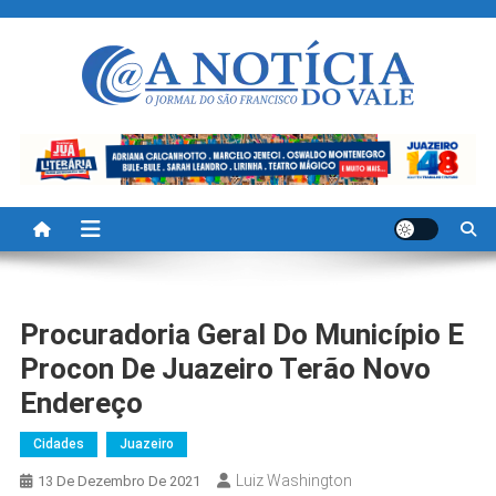
Skip
to
content
A Noticia Do Vale
Blog de Noticias do Vale do São Francisco é Região
Procuradoria Geral Do Município E
Procon De Juazeiro Terão Novo
Endereço
Cidades
Juazeiro
Luiz Washington
13 De Dezembro De 2021