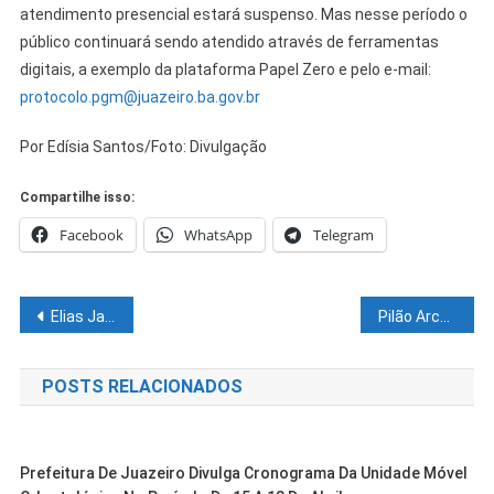
atendimento presencial estará suspenso. Mas nesse período o
público continuará sendo atendido através de ferramentas
digitais, a exemplo da plataforma Papel Zero e pelo e-mail:
protocolo.pgm@juazeiro.ba.gov.br
Por Edísia Santos/Foto: Divulgação
Compartilhe isso:
Facebook
WhatsApp
Telegram
Navegação
Elias Jabbour lança em Salvador novo livro sobre o socialismo na China
Pilão Arcado vai realizar dia 16 a I Feira Orgânica do municipio
de
POSTS RELACIONADOS
Post
Prefeitura De Juazeiro Divulga Cronograma Da Unidade Móvel