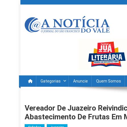
Skip
to
content
A Noticia Do Vale
Blog de Noticias do Vale do São Francisco é Região
Gategorias
Anuncie
Quem Somos
Vereador De Juazeiro Reivindi
Abastecimento De Frutas Em 