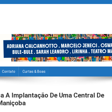
Contato
Curtas & Boas
ca A Implantação De Uma Central De
Maniçoba