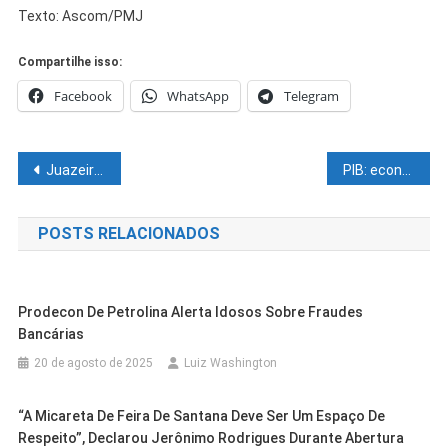
Texto: Ascom/PMJ
Compartilhe isso:
Facebook
WhatsApp
Telegram
Navegação
Juazeiro realiza 4ª Conferência Municipal de Educação
PIB: economia do país deve crescer 1,2% em 2022, enquanto 2021 fecha com crescimento de 4,7%, estima a CNI
de
POSTS RELACIONADOS
Post
Prodecon De Petrolina Alerta Idosos Sobre Fraudes
Bancárias
20 de agosto de 2025
Luiz Washington
“A Micareta De Feira De Santana Deve Ser Um Espaço De
Respeito”, Declarou Jerônimo Rodrigues Durante Abertura