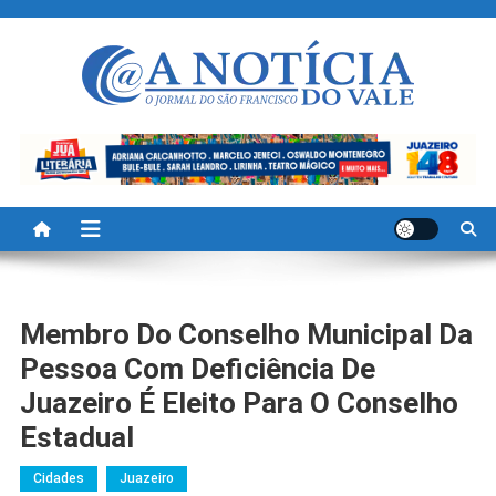
Skip
to
content
A Noticia Do Vale
Blog de Noticias do Vale do São Francisco é Região
Membro Do Conselho Municipal Da
Pessoa Com Deficiência De
Juazeiro É Eleito Para O Conselho
Estadual
Cidades
Juazeiro