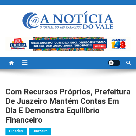
Skip
to
content
A Noticia Do Vale
Blog de Noticias do Vale do São Francisco é Região
Com Recursos Próprios, Prefeitura
De Juazeiro Mantém Contas Em
Dia E Demonstra Equilíbrio
Financeiro
Cidades
Juazeiro