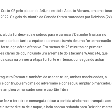
 o Crato-CE pelo placar de 4×0, no estádio Adauto Moraes, em amistoso
022. Os gols do triunfo do Cancão foram marcados por Deizinho (2x)
a bola foi desviada e sobrou para o camisa 7 Deizinho finalizar no
ncomodar bastante a equipe cearense através de uma forte marcação
 forte jogo aéreo ofensivo. Em menos de 25 minutos do primeiro
es claras de gol, incluindo um arremate do atacante W.Anicete, que
da casa na primeira etapa foi forte e intenso, conseguindo achar
o zagueiro Ramon e também do atacante Ian, ambos machucados, a
s e continuou em cima do adversário e conseguiu ampliar o marcador.
e ampliou o marcador com o capitão Tibiri.
fez o terceiro e conseguiu deixar a partida ainda mais tranquila aos
elo setor direito de ataque, a bola sobrou redonda para Deizinho marc