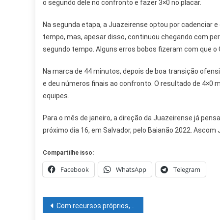
o segundo dele no confronto e fazer 3×0 no placar.
Na segunda etapa, a Juazeirense optou por cadenciar e c
tempo, mas, apesar disso, continuou chegando com per
segundo tempo. Alguns erros bobos fizeram com que o 
Na marca de 44 minutos, depois de boa transição ofens
e deu números finais ao confronto. O resultado de 4×0 m
equipes.
Para o mês de janeiro, a direção da Juazeirense já pensa
próximo dia 16, em Salvador, pelo Baianão 2022. Ascom
Compartilhe isso:
Facebook
WhatsApp
Telegram
Navegação
Com recursos próprios, Prefeitura de Juazeiro mantém contas em dia e demonstra equilíbrio financeiro