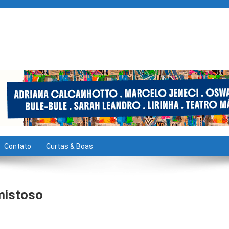
Contato
Curtas & Boas
mistoso