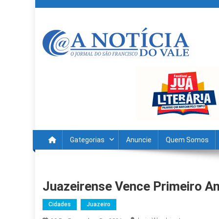
Skip
to
content
A Noticia Do Vale
Blog de Noticias do Vale do São Francisco é Região
Gategorias
Anuncie
Quem Somos
Juazeirense Vence Primeiro A
Cidades
Juazeiro