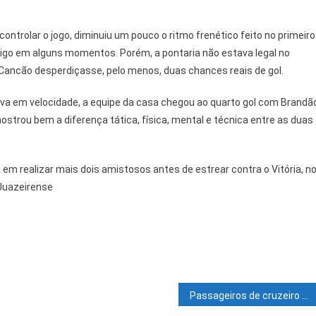
ontrolar o jogo, diminuiu um pouco o ritmo frenético feito no primeiro
igo em alguns momentos. Porém, a pontaria não estava legal no
Cancão desperdiçasse, pelo menos, duas chances reais de gol.
iva em velocidade, a equipe da casa chegou ao quarto gol com Brandã
ostrou bem a diferença tática, física, mental e técnica entre as duas
 em realizar mais dois amistosos antes de estrear contra o Vitória, n
 Juazeirense
Passageiros de cruzeiro com surto de covid são barrados em Salvador