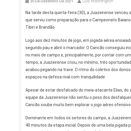
Luiz Washington
30 De Dezembro De 2021
Na tarde desta quinta-feira (30), a Juazeirense venceu
que serviu como preparação para o Campeonato Baiano 2
Tibiri e Brandão.
Logo aos dez minutos de jogo, em jogada aérea ensaiada, 
segundo pau e abrir o marcador. O Cancão conseguiu i
no meio de campo e, principalmente, por contar com um
tempo, a Juazeirense criou, no mínimo, três oportunidad
acabou pegando na trave. O ritmo do coletivo dos donos 
espaços na defesa rival com tranquilidade.
Apesar de estar desfalcado do meia-atacante Elias, d
equipe da Juazeirense não sentiu o peso dos desfalque
Cancão soube muito bem explorar o jogo aéreo ofensivo 
Dominante em todos os setores do campo, a Juazeirense 
40 minutos da etapa inicial. Depois de uma bela jogada p