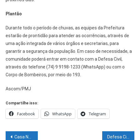
Plantão
Durante todo o período de chuvas, as equipes da Prefeitura
estarão de prontidão para atender as ocorrências, através de
uma ação integrada de vários órgãos e secretarias, para
garantir a segurança da população. Em caso de necessidade, a
comunidade poderá entrar em contato com a Defesa Civil,
através do telefone (74) 9 9198-1233 (WhatsApp) ou com o
Corpo de Bombeiros, por meio do 193.
Ascom/PMJ
Compartilhe isso:
Facebook
WhatsApp
Telegram
Navegação
Casa Nova proíbe festas e o acesso a repartições sem atestado de vacina
Defesa Civil de Petrolina emite novo alerta de chuvas para os próximos dias