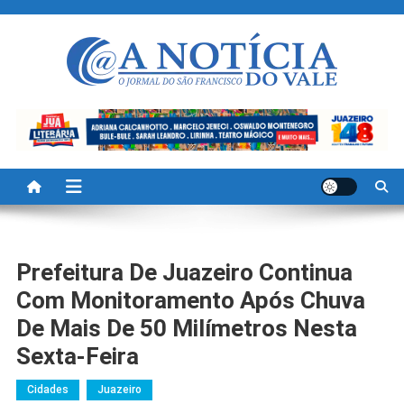
Skip
to
content
A Noticia Do Vale
Blog de Noticias do Vale do São Francisco é Região
Prefeitura De Juazeiro Continua
Com Monitoramento Após Chuva
De Mais De 50 Milímetros Nesta
Sexta-Feira
Cidades
Juazeiro