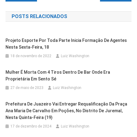
de
POSTS RELACIONADOS
Post
Projeto Esporte Por Toda Parte Inicia Formação De Agentes
Nesta Sexta-Feira, 18
18 de novembro de 2022
Luiz Washington
Mulher É Morta Com 4 Tiros Dentro De Bar Onde Era
Proprietária Em Sento Sé
27 de maio de 2023
Luiz Washington
Prefeitura De Juazeiro Vai Entregar Requalificação Da Praça
Cidades
Juazeiro
Ana Maria De Carvalho Em Poções, No Distrito De Juremal,
Outras Cidades
Salvador
Cidades
Juazeiro
Nesta Quinta-Feira (19)
Prefeitura De Juazeiro Entrega
Venda Mais Cara Da História Do Bahia,
Cidades
Juazeiro
Aciaj Apoia Programa De Revitalização
Segunda Etapa Do Projeto De
17 de dezembro de 2024
Luiz Washington
Cidades
Juazeiro
Atacante É Apresentado Em Rival Da
PROJUA Na Iluminação: Prefeitura
Financeira Do Comércio Das BRs 325 E
Cidades
Juazeiro
Boiamento Do Rio São Francisco E