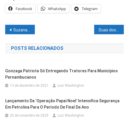
Facebook
WhatsApp
Telegram
Navegação
Suzana Ramos assina Ordem de Serviço para reestruturação do Restaurante Popular do João Paulo II
Duas doses da Coronavac neutralizam variante Ômicron, diz estudo
de
POSTS RELACIONADOS
Post
Gonzaga Patriota Só Entregando Tratores Para Municípios
Pernambucanos
13 de dezembro de 2021
Luiz Washington
Lançamento Da ‘Operação Papai Noel’ Intensifica Segurança
Em Petrolina Para O Período De Final De Ano
25 de novembro de 2025
Luiz Washington