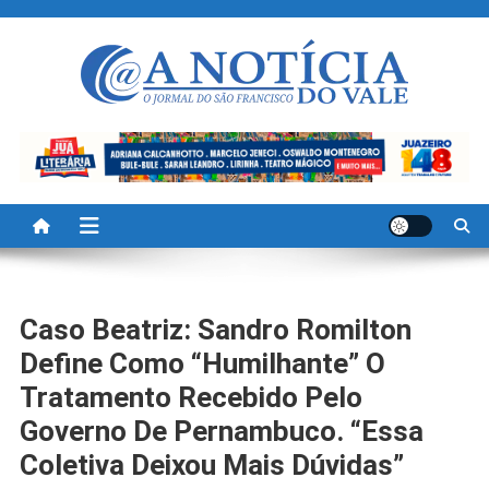
Skip
to
content
A Noticia Do Vale
Blog de Noticias do Vale do São Francisco é Região
Caso Beatriz: Sandro Romilton
Define Como “humilhante” O
Tratamento Recebido Pelo
Governo De Pernambuco. “Essa
Coletiva Deixou Mais Dúvidas”