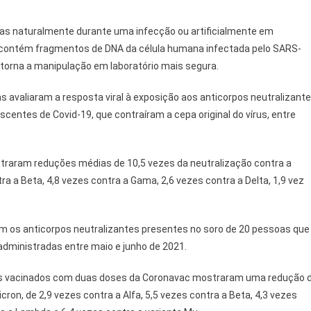
das naturalmente durante uma infecção ou artificialmente em
s contém fragmentos de DNA da célula humana infectada pelo SARS-
torna a manipulação em laboratório mais segura.
as avaliaram a resposta viral à exposição aos anticorpos neutralizant
entes de Covid-19, que contraíram a cepa original do vírus, entre
traram reduções médias de 10,5 vezes da neutralização contra a
tra a Beta, 4,8 vezes contra a Gama, 2,6 vezes contra a Delta, 1,9 vez
m os anticorpos neutralizantes presentes no soro de 20 pessoas que
ministradas entre maio e junho de 2021.
dos vacinados com duas doses da Coronavac mostraram uma redução 
ron, de 2,9 vezes contra a Alfa, 5,5 vezes contra a Beta, 4,3 vezes