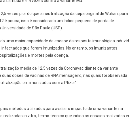
ra a Lambda e 6,4 vezes contra a variante Mu.
2,5 vezes pior do que a neutralização da cepa original de Wuhan, para
a 12 é pouca, isso é considerado um índice pequeno de perda de
a Universidade de São Paulo (USP).
ado uma maior capacidade de escape da resposta imunológica induzi
de infectados que foram imunizados. No entanto, os imunizantes
spitalizações e mortes pela doença.
tralização média de 12,5 vezes da Coronavac diante da variante
re duas doses de vacinas de RNA mensageiro, nas quais foi observada
eutralização em imunizados com a Pfizer”.
o
ipais métodos utilizados para avaliar o impacto de uma variante na
o realizadas in vitro, termo técnico que indica os ensaios realizados 