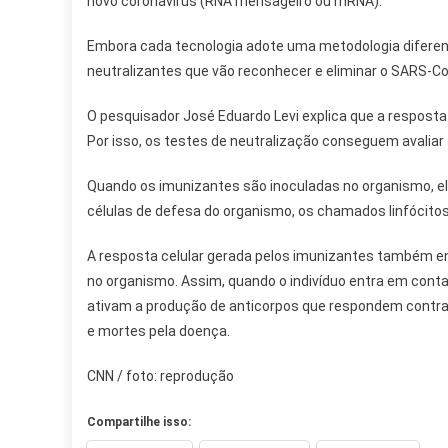
novo coronavírus (RNA mensageiro ou mRNA).
Embora cada tecnologia adote uma metodologia diferent
neutralizantes que vão reconhecer e eliminar o SARS-Co
O pesquisador José Eduardo Levi explica que a resposta
Por isso, os testes de neutralização conseguem avaliar
Quando os imunizantes são inoculadas no organismo, 
células de defesa do organismo, os chamados linfócitos
A resposta celular gerada pelos imunizantes também 
no organismo. Assim, quando o indivíduo entra em conta
ativam a produção de anticorpos que respondem contra 
e mortes pela doença.
CNN / foto: reprodução
Compartilhe isso: