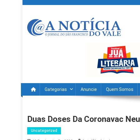
Skip
to
content
A Noticia Do Vale
Blog de Noticias do Vale do São Francisco é Região
Gategorias
Anuncie
Quem Somos
Duas Doses Da Coronavac Neut
Uncategorized