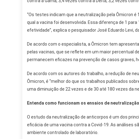
contra a Gama, 3,4 vezes contra a Delta, 3,2 vezes cont
“Os testes indicam que a neutralização pela Ômicron é 1
qual a vacina foi desenvolvida. Essa diferença de 1 par
efetividade”, explica o pesquisador José Eduardo Levi, d
De acordo com o especialista, a Ômicron tem apresent
pelas vacinas, que se reflete em um maior percentual 
permanecem eficazes na prevenção de casos graves, ho
De acordo com os autores do trabalho, a redução de neu
Ômicron, é “melhor do que os trabalhos publicados sob
uma diminuição de 22 vezes e de 30 até 180 vezes da n
Entenda como funcionam os ensaios de neutralizaçã
O estudo da neutralização de anticorpos é um dos princ
eficácia de uma vacina contra a Covid-19. As análises sã
ambiente controlado de laboratório.