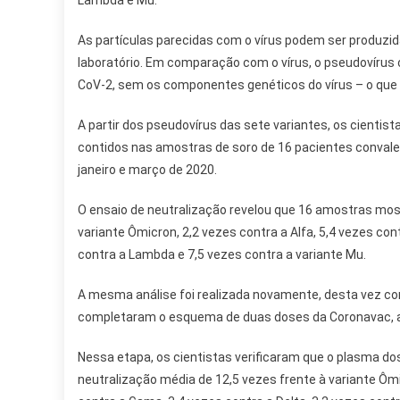
Lambda e Mu.
As partículas parecidas com o vírus podem ser produzi
laboratório. Em comparação com o vírus, o pseudovíru
CoV-2, sem os componentes genéticos do vírus – o que 
A partir dos pseudovírus das sete variantes, os cientist
contidos nas amostras de soro de 16 pacientes convalesc
janeiro e março de 2020.
O ensaio de neutralização revelou que 16 amostras mos
variante Ômicron, 2,2 vezes contra a Alfa, 5,4 vezes con
contra a Lambda e 7,5 vezes contra a variante Mu.
A mesma análise foi realizada novamente, desta vez co
completaram o esquema de duas doses da Coronavac, ad
Nessa etapa, os cientistas verificaram que o plasma 
neutralização média de 12,5 vezes frente à variante Ômic