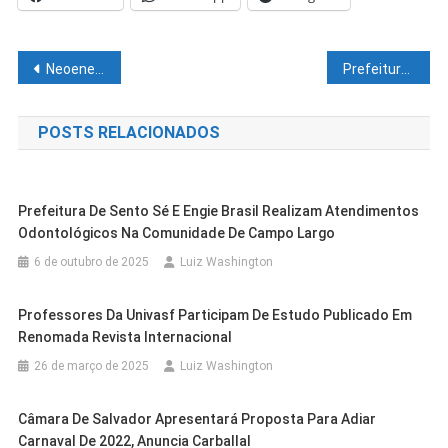
Navegação
Neoenergia Coelba reforça sistema elétrico do centro de Juazeiro
Prefeitura de Juazeiro revitaliza ciclovia da Orla II
de
POSTS RELACIONADOS
Post
Prefeitura De Sento Sé E Engie Brasil Realizam Atendimentos
Odontológicos Na Comunidade De Campo Largo
6 de outubro de 2025
Luiz Washington
Professores Da Univasf Participam De Estudo Publicado Em
Renomada Revista Internacional
26 de março de 2025
Luiz Washington
Câmara De Salvador Apresentará Proposta Para Adiar
Casa Nova
Cidades
Carnaval De 2022, Anuncia Carballal
Casa Nova
Cidades