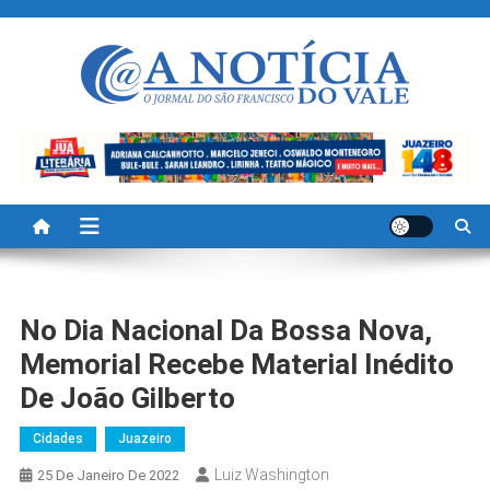
Skip
to
content
A Noticia Do Vale
Blog de Noticias do Vale do São Francisco é Região
No Dia Nacional Da Bossa Nova,
Memorial Recebe Material Inédito
De João Gilberto
Cidades
Juazeiro
Luiz Washington
25 De Janeiro De 2022