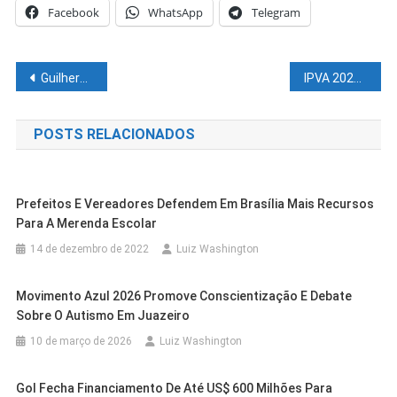
Facebook
WhatsApp
Telegram
Navegação
Guilherme Coelho pede apoio ao Ministro das Relações Exteriores para isenção de taxas cobradas sobre exportações para Europa
IPVA 2022 com desconto de 20% já foi quitado por 115 mil baianos
de
POSTS RELACIONADOS
Post
Prefeitos E Vereadores Defendem Em Brasília Mais Recursos
Para A Merenda Escolar
14 de dezembro de 2022
Luiz Washington
Movimento Azul 2026 Promove Conscientização E Debate
Sobre O Autismo Em Juazeiro
10 de março de 2026
Luiz Washington
Cidades
Juazeiro
Gol Fecha Financiamento De Até US$ 600 Milhões Para
Outras Cidades
Salvador