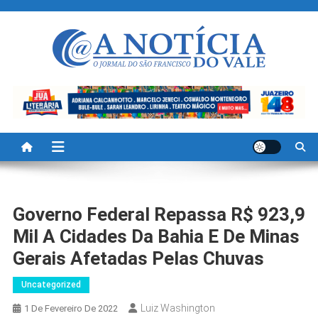
Skip
to
content
A Noticia Do Vale
Blog de Noticias do Vale do São Francisco é Região
Governo Federal Repassa R$ 923,9
Mil A Cidades Da Bahia E De Minas
Gerais Afetadas Pelas Chuvas
Uncategorized
Luiz Washington
1 De Fevereiro De 2022