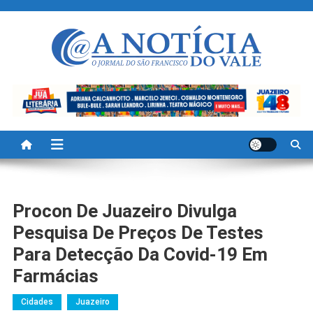
Skip
to
content
A Noticia Do Vale
Blog de Noticias do Vale do São Francisco é Região
Procon De Juazeiro Divulga
Pesquisa De Preços De Testes
Para Detecção Da Covid-19 Em
Farmácias
Cidades
Juazeiro