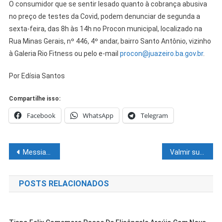
O consumidor que se sentir lesado quanto à cobrança abusiva
no preço de testes da Covid, podem denunciar de segunda a
sexta-feira, das 8h às 14h no Procon municipal, localizado na
Rua Minas Gerais, nº 446, 4º andar, bairro Santo Antônio, vizinho
à Galeria Rio Fitness ou pelo e-mail
procon@juazeiro.ba.gov.br
.
Por Edísia Santos
Compartilhe isso:
Facebook
WhatsApp
Telegram
Navegação
Messias oficializa reajuste de 33,23% para professores
Valmir sustenta que “Bolsonaro desmoraliza o legislativo” ao entrar na Casa sem comprovar vacinas
de
POSTS RELACIONADOS
Post