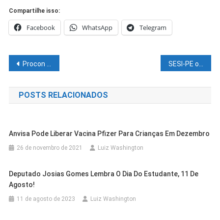
Compartilhe isso:
Facebook
WhatsApp
Telegram
Navegação
Procon de Juazeiro divulga pesquisa de preços de testes para detecção da Covid-19 em farmácias
SESI-PE oferece 200 vagas para cursos gratuitos sobre comunicação e relações no ambiente de trabalho
de
POSTS RELACIONADOS
Post
Anvisa Pode Liberar Vacina Pfizer Para Crianças Em Dezembro
26 de novembro de 2021
Luiz Washington
Deputado Josias Gomes Lembra O Dia Do Estudante, 11 De
Agosto!
11 de agosto de 2023
Luiz Washington
Cidades
Petrolina