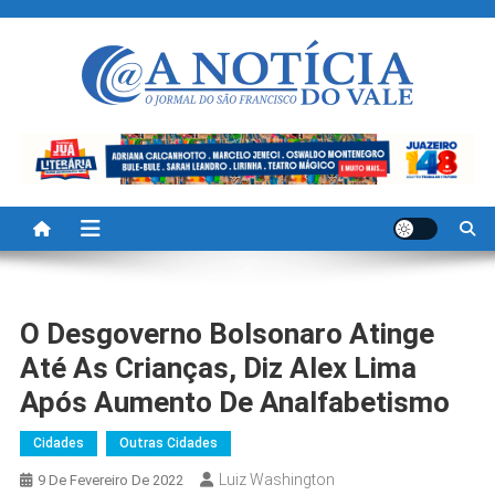
Skip
to
content
A Noticia Do Vale
Blog de Noticias do Vale do São Francisco é Região
O Desgoverno Bolsonaro Atinge
Até As Crianças, Diz Alex Lima
Após Aumento De Analfabetismo
Cidades
Outras Cidades
Luiz Washington
9 De Fevereiro De 2022