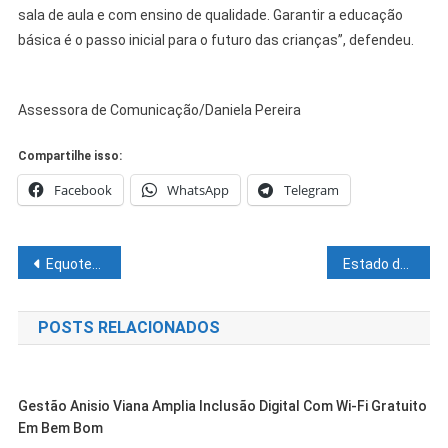
sala de aula e com ensino de qualidade. Garantir a educação
básica é o passo inicial para o futuro das crianças”, defendeu.
Assessora de Comunicação/Daniela Pereira
Compartilhe isso:
Facebook
WhatsApp
Telegram
Navegação
Equoterapia: Suzana Ramos participa da implantação das vivências de reabilitação com equinos em Juazeiro
Estado destinará mais de R$ 100 milhões para o transporte escolar de estudantes de áreas remotas da Bahia
de
POSTS RELACIONADOS
Post
Gestão Anisio Viana Amplia Inclusão Digital Com Wi-Fi Gratuito
Em Bem Bom